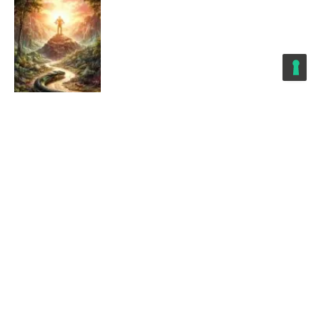
AI
Cos’è la «Costituzione di Claude» che
Anthropic ha scritto e a cosa serve?