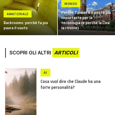
MONDO
Perché Taiwan è il posto più
AMATORIALE
importante per la
Backrooms: perché fa più
tecnologia (e perché la Cina
paura il vuoto
la rivuole)
SCOPRI GLI ALTRI
ARTICOLI
AI
Cosa vuol dire che Claude ha una
forte personalità?