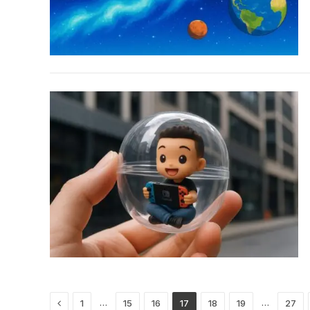
Previous
…
…
1
15
16
17
18
19
27