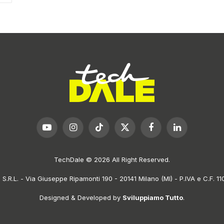
YouTube
Instagram
TikTok
X
Facebook
LinkedIn
(Twitter)
TechDale © 2026 All Right Reserved.
.R.L. - Via Giuseppe Ripamonti 190 - 20141 Milano (MI) - P.IVA e C.F. 
Designed & Developed by
Sviluppiamo Tutto
.