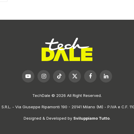
YouTube
Instagram
TikTok
X
Facebook
LinkedIn
(Twitter)
TechDale © 2026 All Right Reserved.
.R.L. - Via Giuseppe Ripamonti 190 - 20141 Milano (MI) - P.IVA e C.F. 
Designed & Developed by
Sviluppiamo Tutto
.