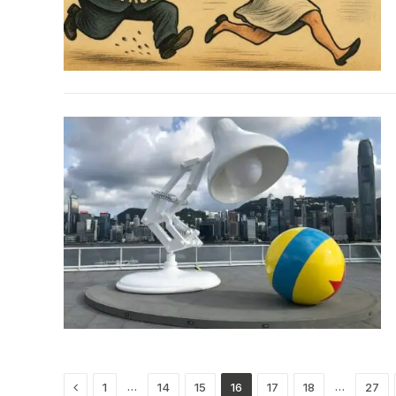
Previous
…
…
1
14
15
16
17
18
27