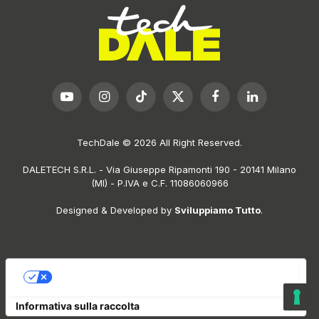
YouTube
Instagram
TikTok
X
Facebook
LinkedIn
(Twitter)
TechDale © 2026 All Right Reserved.
DALETECH S.R.L. - Via Giuseppe Ripamonti 190 - 20141 Milano
(MI) - P.IVA e C.F. 11086060966
Designed & Developed by
Sviluppiamo Tutto
.
LE TUE PREFERENZE RELATIVE ALLA PRIVACY
Informativa sulla raccolta