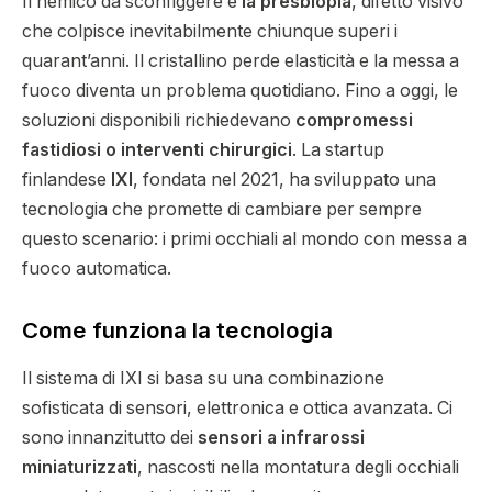
Il nemico da sconfiggere è
la presbiopia
, difetto visivo
che colpisce inevitabilmente chiunque superi i
quarant’anni. Il cristallino perde elasticità e la messa a
fuoco diventa un problema quotidiano. Fino a oggi, le
soluzioni disponibili richiedevano
compromessi
fastidiosi o interventi chirurgici
. La startup
finlandese
IXI
, fondata nel 2021, ha sviluppato una
tecnologia che promette di cambiare per sempre
questo scenario: i primi occhiali al mondo con messa a
fuoco automatica.
Come funziona la tecnologia
Il sistema di IXI si basa su una combinazione
sofisticata di sensori, elettronica e ottica avanzata. Ci
sono innanzitutto dei
sensori a infrarossi
miniaturizzati
, nascosti nella montatura degli occhiali