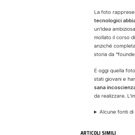
La foto rappres
tecnologici abbia
un’idea ambiziosa
mollato il corso 
anziché completar
storia da “founde
E oggi quella fot
stati giovani e h
sana incoscienz
da realizzare. L’
Alcune fonti di
ARTICOLI SIMILI