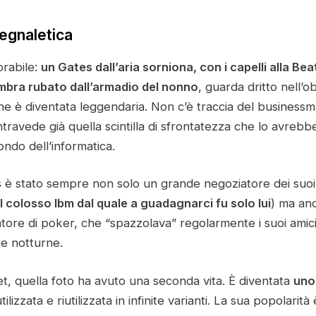
segnaletica
rabile:
un Gates dall’aria sorniona, con i capelli alla Bea
mbra rubato dall’armadio del nonno
, guarda dritto nell’o
he è diventata leggendaria. Non c’è traccia del busines
intravede già quella scintilla di sfrontatezza che lo avrebb
ondo dell’informatica.
 è stato sempre non solo un grande negoziatore dei suoi 
 colosso Ibm dal quale a guadagnarci fu solo lui
) ma an
tore di poker, che “spazzolava” regolarmente i suoi amici 
te notturne.
net, quella foto ha avuto una seconda vita. È diventata
uno
utilizzata e riutilizzata in infinite varianti. La sua popolarità