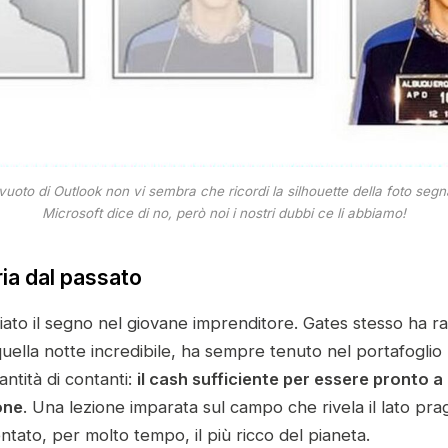
 vuoto di Outlook non vi sembra che ricordi la silhouette della foto segna
Microsoft dice di no, però noi i nostri dubbi ce li abbiamo!
a dal passato
ciato il segno nel giovane imprenditore. Gates stesso ha 
uella notte incredibile, ha sempre tenuto nel portafoglio
ntità di contanti:
il cash sufficiente per essere pronto 
one
. Una lezione imparata sul campo che rivela il lato pr
tato, per molto tempo, il più ricco del pianeta.