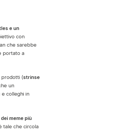
tles e un
biettivo con
sman che sarebbe
e portato a
prodotti (
strinse
che un
e colleghi in
 dei meme più
 è tale che circola