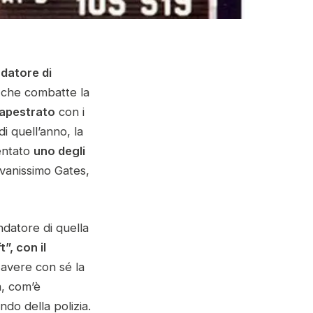
ndatore di
che combatte la
capestrato
con i
di quell’anno, la
entato
uno degli
iovanissimo Gates,
ondatore di quella
”, con il
 avere con sé la
a, com’è
ando della polizia.