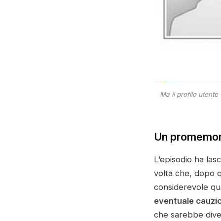
Ma il profilo utente
Un promemori
L’episodio ha las
volta che, dopo q
considerevole qua
eventuale cauzi
che sarebbe diven