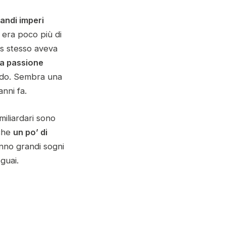
andi imperi
 era poco più di
es stesso aveva
ua passione
ondo. Sembra una
nni fa.
miliardari sono
 che
un po’ di
nno grandi sogni
guai.