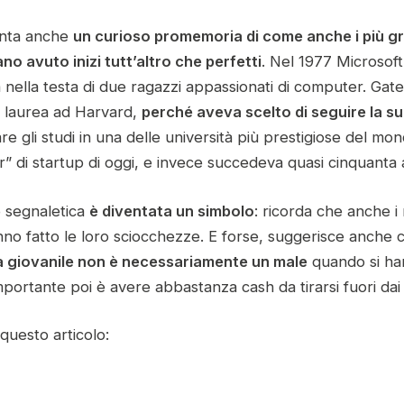
enta anche
un curioso promemoria di come anche i più gr
no avuto inizi tutt’altro che perfetti
. Nel 1977 Microsoft
 nella testa di due ragazzi appassionati di computer. Gat
di laurea ad Harvard,
perché aveva scelto di seguire la s
e gli studi in una delle università più prestigiose del m
r” di startup di oggi, e invece succedeva quasi cinquanta a
o segnaletica
è diventata un simbolo
: ricorda che anche i 
anno fatto le loro sciocchezze. E forse, suggerisce anche
a giovanile non è necessariamente un male
quando si ha
importante poi è avere abbastanza cash da tirarsi fuori dai 
 questo articolo: