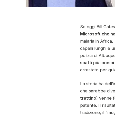
Se oggi Bill Gat
Microsoft che ha
malaria in Africa,
capelli lunghi e u
polizia di Albuq
scatti più iconici
arrestato per gu
La storia ha dell’
che sarebbe dive
trattino
) venne f
patente. Il risult
tradizione, il “mu