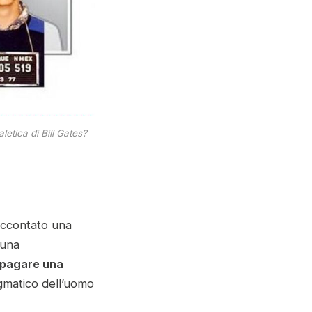
letica di Bill Gates?
raccontato una
 una
a pagare una
agmatico dell’uomo