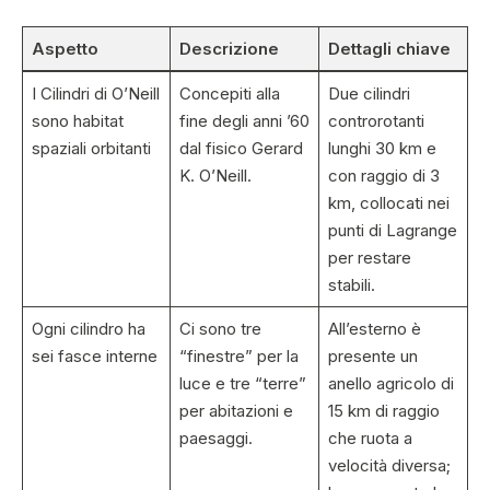
Aspetto
Descrizione
Dettagli chiave
I Cilindri di O’Neill
Concepiti alla
Due cilindri
sono habitat
fine degli anni ’60
controrotanti
spaziali orbitanti
dal fisico Gerard
lunghi 30 km e
K. O’Neill.
con raggio di 3
km, collocati nei
punti di Lagrange
per restare
stabili.
Ogni cilindro ha
Ci sono tre
All’esterno è
sei fasce interne
“finestre” per la
presente un
luce e tre “terre”
anello agricolo di
per abitazioni e
15 km di raggio
paesaggi.
che ruota a
velocità diversa;