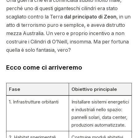
Una guerra che era cominciata subito molto male,
perché uno di questi giganteschi cilindri era stato
scagliato contro la Terra
dal principato di Zeon
, in un
atto di terrorismo puro e semplice, e aveva distrutto
mezza Australia. Un vero e proprio incentivo a non
costruire i Cilindri di O’Neill, insomma. Ma per fortuna
quella è solo fantasia, vero?
Ecco come ci arriveremo
Fase
Obiettivo principale
1. Infrastrutture orbitanti
Installare sistemi energetici
e industriali nello spazio:
pannelli solari, data center,
produzioni automatizzate.
2. Habitat sperimentali
Costruire moduli abitativi