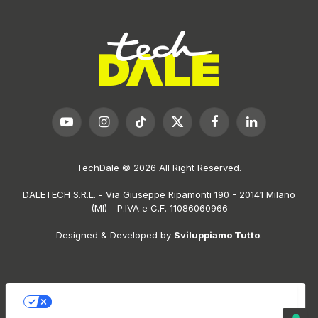
YouTube
Instagram
TikTok
X
Facebook
LinkedIn
(Twitter)
TechDale © 2026 All Right Reserved.
DALETECH S.R.L. - Via Giuseppe Ripamonti 190 - 20141 Milano
(MI) - P.IVA e C.F. 11086060966
Designed & Developed by
Sviluppiamo Tutto
.
LE TUE PREFERENZE RELATIVE ALLA PRIVACY