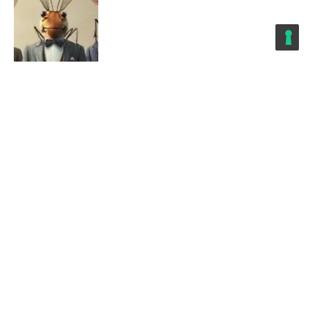
AI
Il cervello è un computer
quantistico?