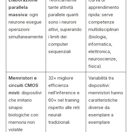
parallela
tante attività
apprendimento
massiva
: ogni
parallele quanti
ripida: serve
neurone esegue
sono i neuroni
competenze
operazioni
attivi, superando
multidisciplinari
simultaneamente
i limiti dei
(biologia,
computer
informatica,
sequenziali
elettronica,
neuroscienze,
fisica)
Memristori e
32× migliore
Variabilità tra
circuiti CMOS
efficienza
dispositivi:
misti
: dispositivi
nell’inference e
memristori hanno
che imitano
60× nel training
caratteristiche
sinapsi
rispetto alle reti
diverse da
biologiche con
neurali
esemplare a
memoria non
tradizionali
esemplare
volatile