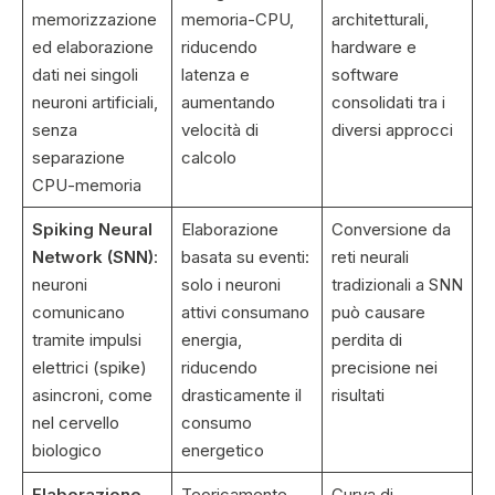
memorizzazione
memoria-CPU,
architetturali,
ed elaborazione
riducendo
hardware e
dati nei singoli
latenza e
software
neuroni artificiali,
aumentando
consolidati tra i
senza
velocità di
diversi approcci
separazione
calcolo
CPU-memoria
Spiking Neural
Elaborazione
Conversione da
Network (SNN)
:
basata su eventi:
reti neurali
neuroni
solo i neuroni
tradizionali a SNN
comunicano
attivi consumano
può causare
tramite impulsi
energia,
perdita di
elettrici (spike)
riducendo
precisione nei
asincroni, come
drasticamente il
risultati
nel cervello
consumo
biologico
energetico
Elaborazione
Teoricamente
Curva di