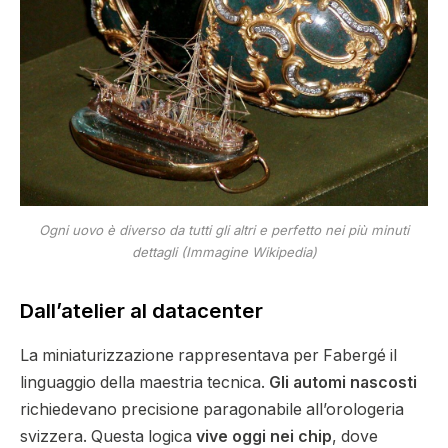
Ogni uovo è diverso da tutti gli altri e perfetto nei più minuti
dettagli (Immagine Wikipedia)
Dall’atelier al datacenter
La miniaturizzazione rappresentava per Fabergé il
linguaggio della maestria tecnica.
Gli automi nascosti
richiedevano precisione paragonabile all’orologeria
svizzera. Questa logica
vive oggi nei chip
, dove