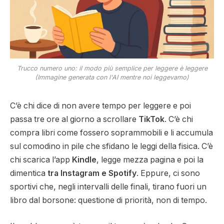
Trucco numero uno: il modo più semplice per leggere è leggere
(Immagine generata con l'AI mentre noi leggevamo)
C’è chi dice di non avere tempo per leggere e poi
passa tre ore al giorno a scrollare
TikTok
. C’è chi
compra libri come fossero soprammobili e li accumula
sul comodino in pile che sfidano le leggi della fisica. C’è
chi scarica
l’app
Kindle
, legge mezza pagina e poi la
dimentica
tra Instagram e Spotify
. Eppure, ci sono
sportivi che, negli intervalli delle finali, tirano fuori un
libro dal borsone: questione di priorità, non di tempo.