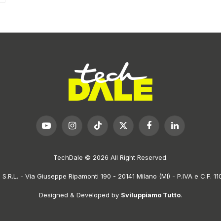
YouTube
Instagram
TikTok
X
Facebook
LinkedIn
(Twitter)
TechDale © 2026 All Right Reserved.
.R.L. - Via Giuseppe Ripamonti 190 - 20141 Milano (MI) - P.IVA e C.F. 
Designed & Developed by
Sviluppiamo Tutto
.