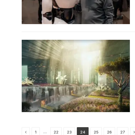
Previous
…
1
22
23
24
25
26
27