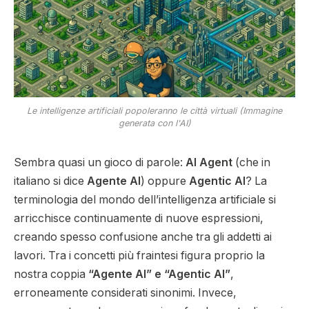
Le intelligenze artificiali popoleranno le città virtuali (Immagine
generata con l'AI)
Sembra quasi un gioco di parole:
AI Agent
(che in
italiano si dice
Agente AI
) oppure
Agentic AI
? La
terminologia del mondo dell’intelligenza artificiale si
arricchisce continuamente di nuove espressioni,
creando spesso confusione anche tra gli addetti ai
lavori. Tra i concetti più fraintesi figura proprio la
nostra coppia
“Agente AI” e “Agentic AI”
,
erroneamente considerati sinonimi. Invece,