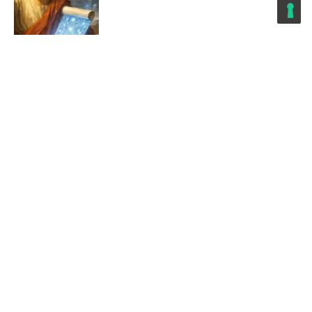
AI
Stiamo imparando i giochi da tavolo
di tremila anni fa